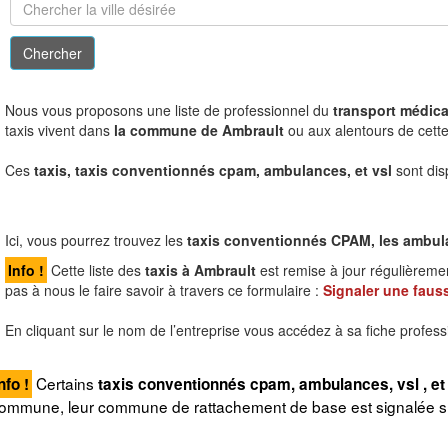
N
ous vous proposons une liste de professionnel du
transport médical
taxis vivent dans
la commune de Ambrault
ou aux alentours de cette 
Ces
taxis, taxis conventionnés cpam, ambulances, et vsl
sont dis
Ici, vous pourrez trouvez les
taxis conventionnés CPAM, les ambulanc
Info !
Cette liste des
taxis à Ambrault
est remise à jour régulièreme
pas à nous le faire savoir à travers ce formulaire :
Signaler une fauss
En cliquant sur le nom de l’entreprise vous accédez à sa fiche profess
Certains
nfo !
taxis conventionnés cpam, ambulances, vsl , et 
ommune, leur commune de rattachement de base est signalée sur