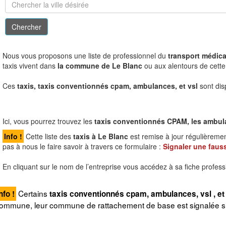
N
ous vous proposons une liste de professionnel du
transport médical
taxis vivent dans
la commune de Le Blanc
ou aux alentours de cette 
Ces
taxis, taxis conventionnés cpam, ambulances, et vsl
sont dis
Ici, vous pourrez trouvez les
taxis conventionnés CPAM, les ambulanc
Info !
Cette liste des
taxis à Le Blanc
est remise à jour régulièreme
pas à nous le faire savoir à travers ce formulaire :
Signaler une fauss
En cliquant sur le nom de l’entreprise vous accédez à sa fiche profess
Certains
nfo !
taxis conventionnés cpam, ambulances, vsl , et 
ommune, leur commune de rattachement de base est signalée sur