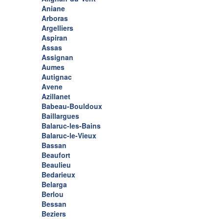
Aniane
Arboras
Argelliers
Aspiran
Assas
Assignan
Aumes
Autignac
Avene
Azillanet
Babeau-Bouldoux
Baillargues
Balaruc-les-Bains
Balaruc-le-Vieux
Bassan
Beaufort
Beaulieu
Bedarieux
Belarga
Berlou
Bessan
Beziers