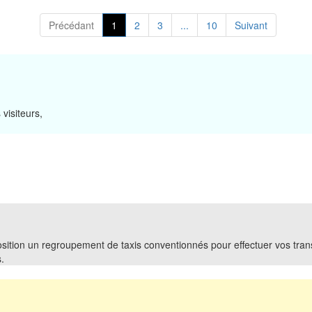
Précédant
1
2
3
...
10
Suivant
visiteurs,
sition un regroupement de taxis conventionnés pour effectuer vos trans
.